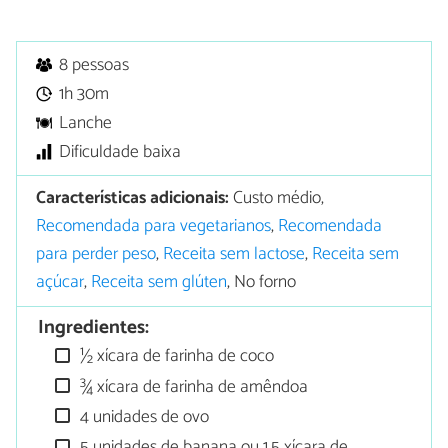
8 pessoas
1h 30m
Lanche
Dificuldade baixa
Características adicionais:
Custo médio,
Recomendada para vegetarianos
,
Recomendada
para perder peso
,
Receita sem lactose
,
Receita sem
açúcar
,
Receita sem glúten
, No forno
Ingredientes:
½ xícara de farinha de coco
¾ xícara de farinha de amêndoa
4 unidades de ovo
5 unidades de banana ou 1,5 xícara de