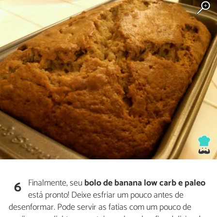
Finalmente, seu
bolo de banana low carb e paleo
6
está pronto! Deixe esfriar um pouco antes de
desenformar. Pode servir as fatias com um pouco de