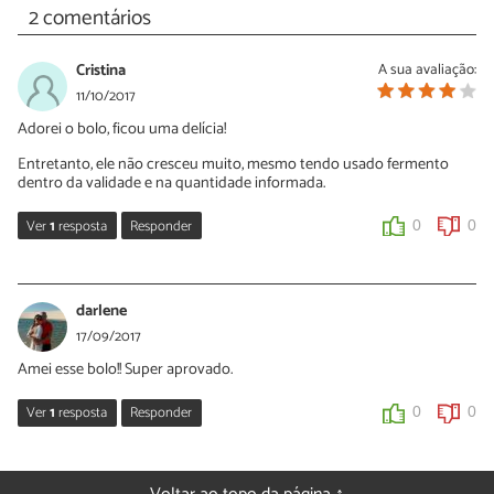
2 comentários
Cristina
A sua avaliação:
11/10/2017
Adorei o bolo, ficou uma delícia!
Entretanto, ele não cresceu muito, mesmo tendo usado fermento
dentro da validade e na quantidade informada.
Ver
1
resposta
Responder
0
0
Sara Silva
12/10/2017
darlene
Oi Cristina, que bom que você gostou! Esse bolo não cresce
17/09/2017
muito por ser preparado com farinhas sem glúten :)
Amei esse bolo!! Super aprovado.
0
0
Ver
1
resposta
Responder
0
0
Sara Silva
18/09/2017