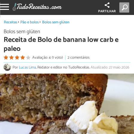
PARTILHAR
Receitas
Pão e bolos
Bolos sem glúten
Bolos sem glúten
Receita de Bolo de banana low carb e
paleo
Avaliação: 4 (1 voto)
2 comentários
Por
Lucas Lima
, Redator e editor no TudoReceitas.
Atualizado: 27 maio 2026