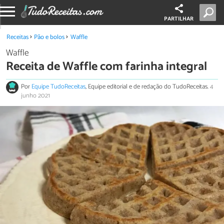
PARTILHAR
Receitas
Pão e bolos
Waffle
Waffle
Receita de Waffle com farinha integral
Por
Equipe TudoReceitas
, Equipe editorial e de redação do TudoReceitas.
4
junho 2021