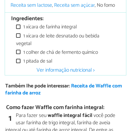
Receita sem lactose
,
Receita sem açúcar
, No forno
Ingredientes:
1 xícara de farinha integral
1 xícara de leite desnatado ou bebida
vegetal
1 colher de chá de fermento químico
1 pitada de sal
Ver informação nutricional >
Também lhe pode interessar:
Receita de Waffle com
farinha de arroz
Como fazer Waffle com farinha integral:
Para fazer seu
waffle integral fácil
você pode
1
usar farinha de trigo integral, farinha de aveia
integral ou até farinha de arroz integral. De entre as