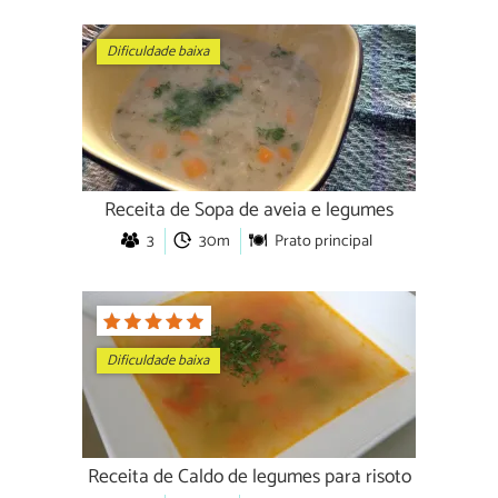
Dificuldade baixa
Receita de Sopa de aveia e legumes
3
30m
Prato principal
Dificuldade baixa
Receita de Caldo de legumes para risoto