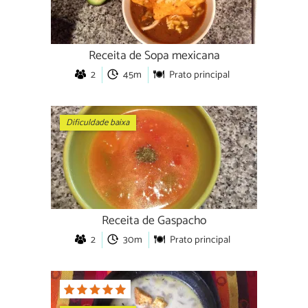
Receita de Sopa mexicana
2
45m
Prato principal
Dificuldade baixa
Receita de Gaspacho
2
30m
Prato principal