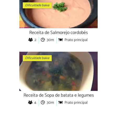
Dificuldade baixa
Receita de Salmorejo cordobés
2
30m
Prato principal
Dificuldade baixa
Receita de Sopa de batata e legumes
4
30m
Prato principal