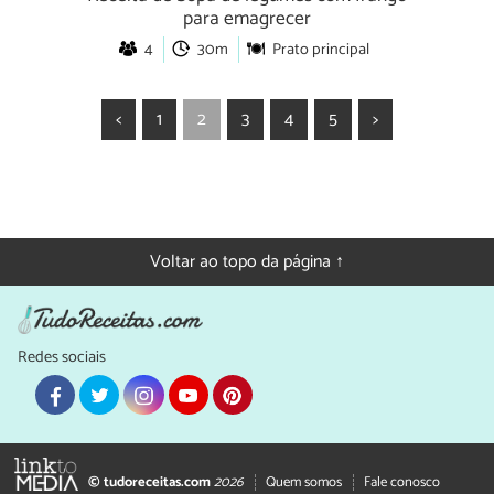
para emagrecer
4
30m
Prato principal
<
1
2
3
4
5
>
Voltar ao topo da página ↑
Redes sociais
© tudoreceitas.com
2026
Quem somos
Fale conosco