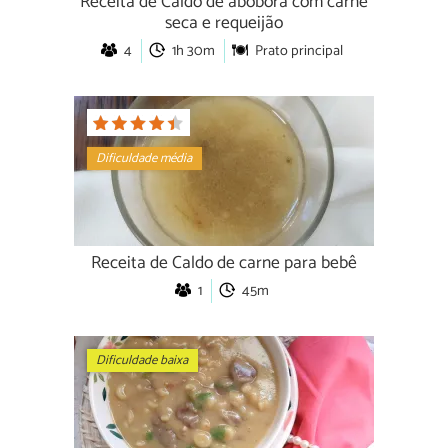
Receita de Caldo de abóbora com carne
seca e requeijão
4
1h 30m
Prato principal
Dificuldade média
Receita de Caldo de carne para bebê
1
45m
Dificuldade baixa