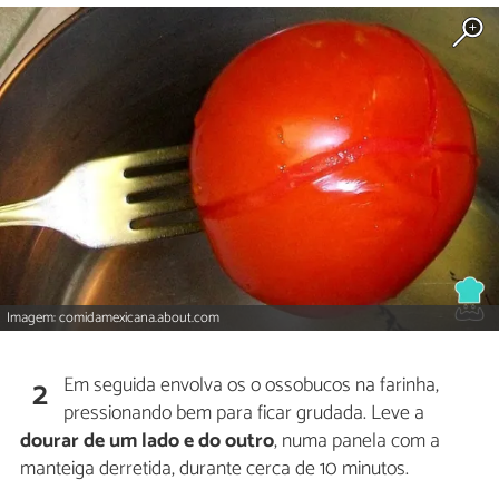
Imagem: comidamexicana.about.com
Em seguida envolva os o ossobucos na farinha,
2
pressionando bem para ficar grudada. Leve a
dourar de um lado e do outro
, numa panela com a
manteiga derretida, durante cerca de 10 minutos.