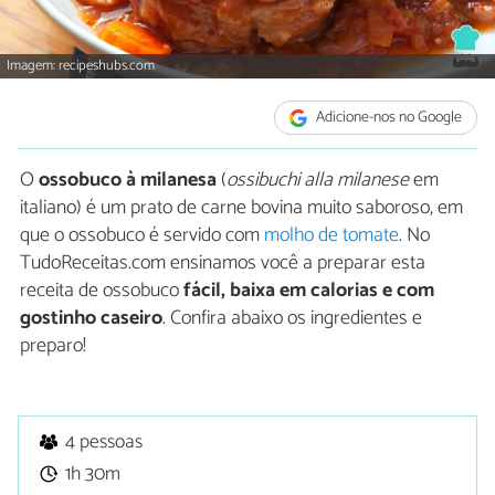
Imagem: recipeshubs.com
Adicione-nos no Google
O
ossobuco à milanesa
(
ossibuchi alla milanese
em
italiano) é um prato de carne bovina muito saboroso, em
que o ossobuco é servido com
molho de tomate
. No
TudoReceitas.com ensinamos você a preparar esta
receita de ossobuco
fácil, baixa em calorias e com
gostinho caseiro
. Confira abaixo os ingredientes e
preparo!
4 pessoas
1h 30m