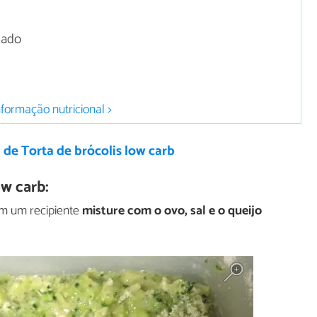
lado
nformação nutricional >
 de Torta de brócolis low carb
ow carb:
em um recipiente
misture com o ovo, sal e o queijo