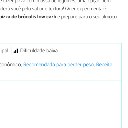
ção é fazer pizza com massa de legumes, uma opção bem
derá você pelo sabor e textura! Quer experimentar?
pizza de brócolis low carb
e prepare para o seu almoço
ipal
Dificuldade baixa
conômico,
Recomendada para perder peso
,
Receita