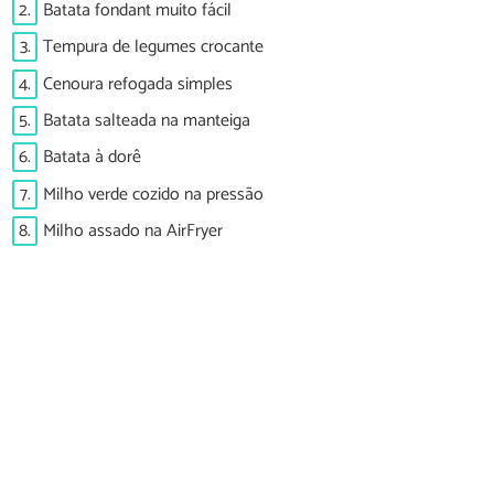
2.
Batata fondant muito fácil
3.
Tempura de legumes crocante
4.
Cenoura refogada simples
5.
Batata salteada na manteiga
6.
Batata à dorê
7.
Milho verde cozido na pressão
8.
Milho assado na AirFryer