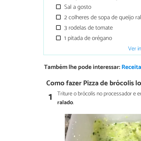
Sal a gosto
2 colheres de sopa de queijo ra
3 rodelas de tomate
1 pitada de orégano
Ver i
Também lhe pode interessar:
Receita
Como fazer Pizza de brócolis l
1
Triture o brócolis no processador e 
ralado
.