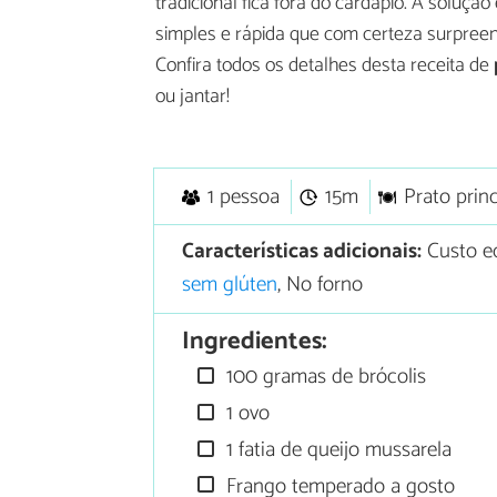
tradicional fica fora do cardápio. A solu
simples e rápida que com certeza surpreen
Confira todos os detalhes desta receita de
ou jantar!
1 pessoa
15m
Prato princ
Características adicionais:
Custo e
sem glúten
, No forno
Ingredientes:
100 gramas de brócolis
1 ovo
1 fatia de queijo mussarela
Frango temperado a gosto