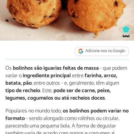
Adicione-nos no Google
Os
bolinhos são iguarias feitas de massa
- que podem
variar o
ingrediente principal
entre
farinha, arroz,
batata, pão
, entre outros - e, geralmente, têm algum
tipo de recheio
. Este,
pode ser de carne, peixe,
legumes, cogumelos ou até recheios doces
.
Populares no mundo todo,
os bolinhos podem variar no
formato
- sendo alongado como rolinhos ou circular,
parecendo uma pequena bola. A forma de degustar
também varia de acordo com gostos e costumes: é