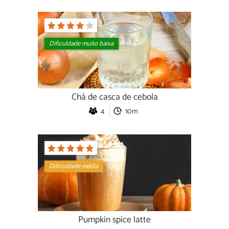
Dificuldade muito baixa
Chá de casca de cebola
4
10m
Dificuldade média
Pumpkin spice latte