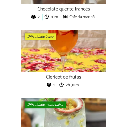
Chocolate quente francês
2
10m
Café da manhã
Dificuldade baixa
Clericot de frutas
1
2h 30m
Dificuldade muito baixa