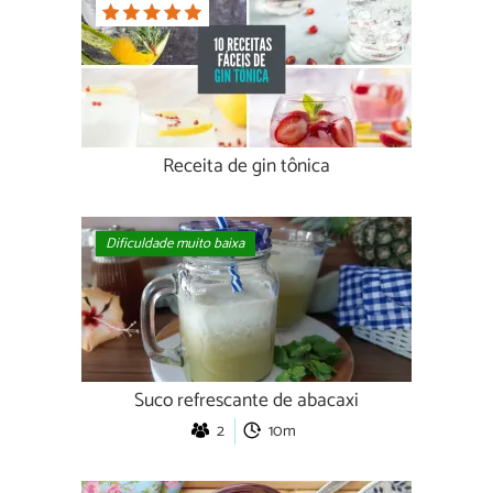
Receita de gin tônica
Dificuldade muito baixa
Suco refrescante de abacaxi
2
10m