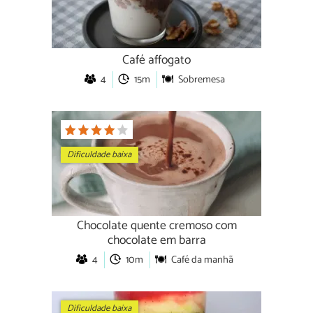
Café affogato
4
15m
Sobremesa
Dificuldade baixa
Chocolate quente cremoso com
chocolate em barra
4
10m
Café da manhã
Dificuldade baixa