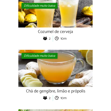
Dificuldade muito baixa
Cozumel de cerveja
2
10m
Dificuldade muito baixa
Chá de gengibre, limão e própolis
2
10m