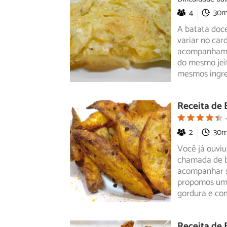
4
30
A batata doc
variar no ca
acompanham
do mesmo jei
mesmos ingre
Receita de 
2
30
Você já ouviu
chamada de b
acompanhar
propomos uma
gordura e co
Receita de 