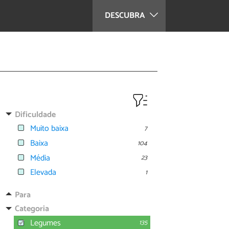
DESCUBRA
Dificuldade
Muito baixa
7
Baixa
104
Média
23
Elevada
1
Para
Categoria
Legumes
135