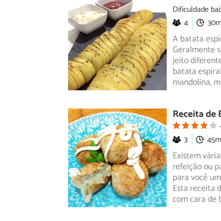
Dificuldade bai
4
30
A batata espi
Geralmente se
jeito
diferent
batata espir
mandolina, 
Receita de 
3
45
Existem vári
refeição ou p
para você
uma
Esta receita d
com cara de 