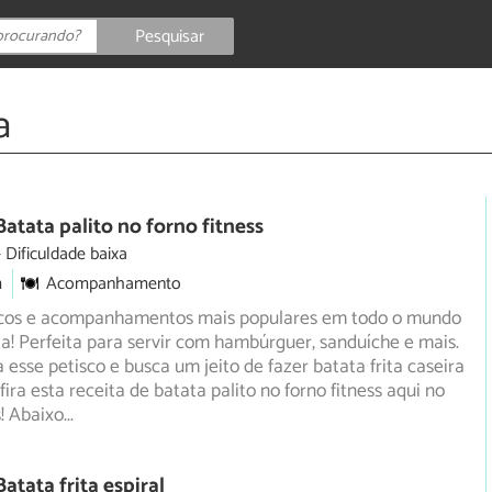
Pesquisar
a
Batata palito no forno fitness
Dificuldade baixa
m
Acompanhamento
cos e acompanhamentos mais populares em todo o mundo
ita! Perfeita para servir com hambúrguer, sanduíche e mais.
esse petisco e busca um jeito de fazer batata frita caseira
ira esta receita de batata palito no forno fitness aqui no
! Abaixo
...
atata frita espiral