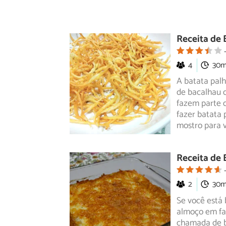
Receita de 
4
30
A batata pal
de bacalhau d
fazem
parte d
fazer batata 
mostro para 
Receita de 
2
30
Se você está
almoço em fam
chamada
de b