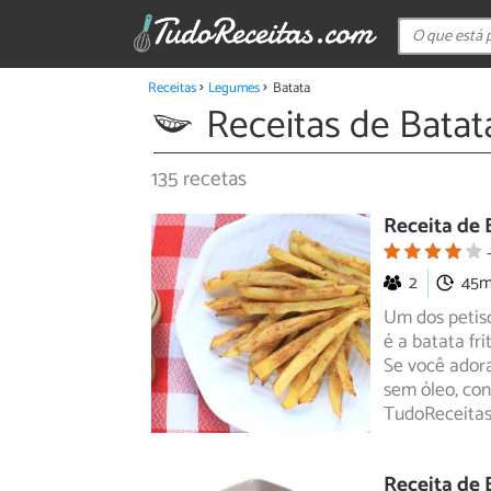
Receitas
Legumes
Batata
Receitas de Batat
135 recetas
Receita de 
2
45
Um dos petis
é a batata fr
Se
você adora 
sem óleo, conf
TudoReceitas
Receita de B