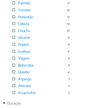
Palmito
17
Tomate
14
Pimentão
13
Cebola
12
Chuchu
10
Inhame
9
Pepino
8
Ervilhas
6
Vagem
6
Beterraba
5
Quiabo
4
Aspargo
3
Abacate
2
Alcachofra
2
Duração