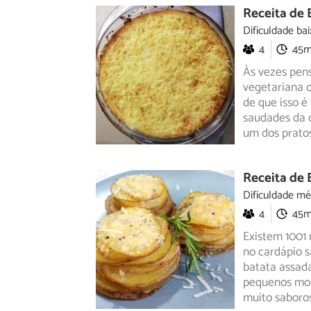
Receita de
Dificuldade bai
4
45
Às vezes pen
vegetariana o
de que
isso é
saudades da c
um dos pratos
Receita de 
Dificuldade mé
4
45
Existem 1001 
no cardápio 
batata
assada
pequenos mon
muito saboros