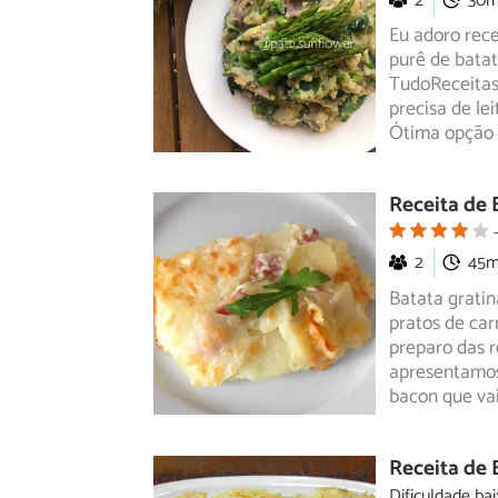
2
30
Eu adoro rece
purê de bata
TudoReceitas
precisa de le
Ótima opção
Receita de
2
45
Batata grati
pratos de car
preparo
das r
apresentamos
bacon que vai
Receita de 
Dificuldade bai