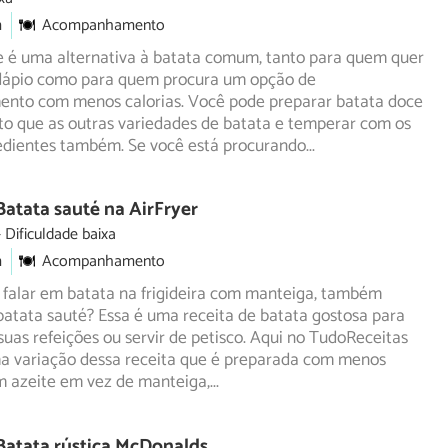
m
Acompanhamento
e é uma alternativa à batata comum, tanto para quem quer
rdápio como para quem procura um opção de
ento com
menos calorias. Você pode preparar batata doce
to que as outras variedades de batata e temperar com os
dientes também. Se você está procurando
...
Batata sauté na AirFryer
Dificuldade baixa
m
Acompanhamento
 falar em batata na frigideira com manteiga, também
atata sauté? Essa é uma receita de batata gostosa para
suas refeições ou servir de petisco. Aqui no TudoReceitas
 variação dessa receita que é preparada com menos
m azeite em vez de manteiga,
...
Batata rústica McDonalds