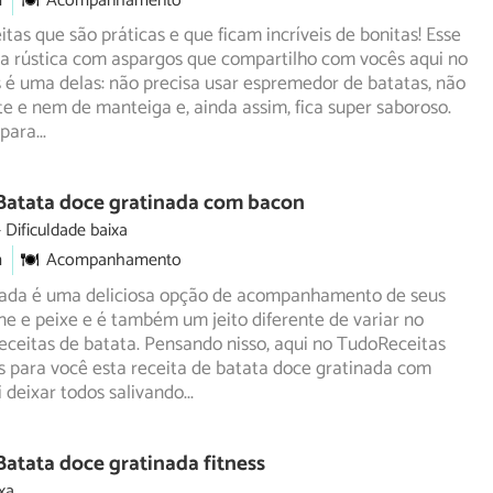
m
Acompanhamento
itas que são práticas e que ficam incríveis de bonitas! Esse
ta rústica com aspargos que compartilho com vocês aqui
no
 é uma delas: não precisa usar espremedor de batatas, não
ite e nem de manteiga e, ainda assim, fica super saboroso.
 para
...
 Batata doce gratinada com bacon
Dificuldade baixa
m
Acompanhamento
nada é uma deliciosa opção de acompanhamento de seus
ne e peixe e é também um jeito diferente de variar no
eceitas de batata. Pensando nisso, aqui no TudoReceitas
 para você esta receita de batata doce gratinada com
 deixar todos salivando
...
Batata doce gratinada fitness
xa