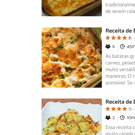
tradicionalme
de serem rala
Receita de 
6
45
As batatas g
carnes, peixe
muito versáti
maneiras. O 
acessível. Se
Receita de 
2
10m
Essa receita 
muito rápida 