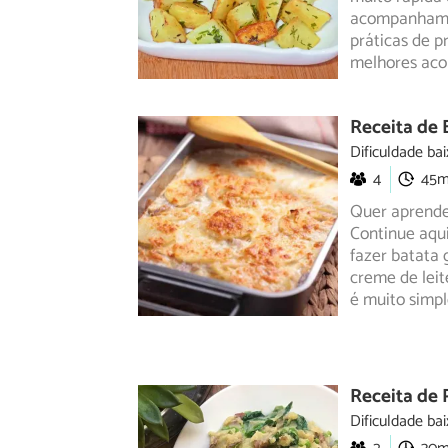
acompanhame
práticas de p
melhores ac
Receita de 
Dificuldade bai
4
45
Quer aprende
Continue aqu
fazer batata
g
creme de leit
é muito simpl
Receita de 
Dificuldade bai