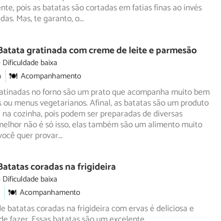
nte, pois as batatas são cortadas em fatias finas ao invés
das. Mas, te garanto, o
...
Batata gratinada com creme de leite e parmesão
Dificuldade baixa
m
Acompanhamento
ratinadas no forno são um prato que acompanha muito bem
s ou menus vegetarianos. Afinal, as batatas são um produto
l na cozinha, pois podem ser preparadas de diversas
melhor não é só isso, elas também são um alimento muito
 você quer provar
...
Batatas coradas na frigideira
Dificuldade baixa
Acompanhamento
de batatas coradas na frigideira com ervas é deliciosa e
de fazer. Essas batatas são um excelente