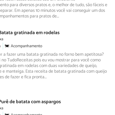
nto para
diversos pratos e, o melhor de tudo, são fáceis e
reparar. Em apenas 10 minutos você vai conseguir um dos
ompanhamentos para pratos de
...
Batata gratinada em rodelas
xa
m
Acompanhamento
r a fazer uma batata gratinada no forno bem apetitosa?
i no TudoReceitas pois eu vou mostrar para você como
ratinada em rodelas com duas variedades de queijo,
e e manteiga. Esta receita de batata gratinada com queijo
es de fazer e fica pronta
...
Purê de batata com aspargos
xa