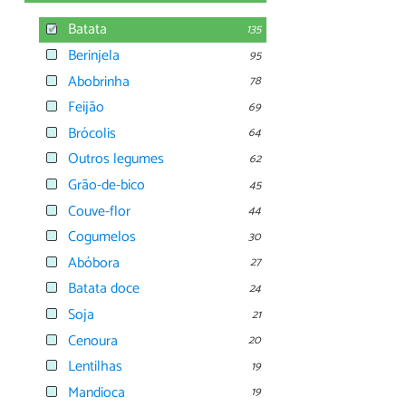
Batata
135
Berinjela
95
Abobrinha
78
Feijão
69
Brócolis
64
Outros legumes
62
Grão-de-bico
45
Couve-flor
44
Cogumelos
30
Abóbora
27
Batata doce
24
Soja
21
Cenoura
20
Lentilhas
19
Mandioca
19