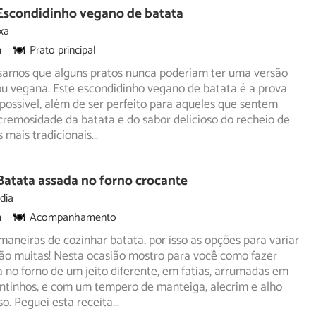
 Escondidinho vegano de batata
xa
m
Prato principal
samos que alguns pratos nunca poderiam ter uma versão
u vegana. Este escondidinho vegano de batata é a prova
 possível, além de ser perfeito para aqueles que sentem
remosidade da batata e do sabor delicioso do recheio de
 mais tradicionais
...
Batata assada no forno crocante
dia
m
Acompanhamento
maneiras de cozinhar batata, por isso as opções para variar
são muitas! Nesta ocasião mostro para você como fazer
 no forno de um jeito diferente, em fatias, arrumadas em
tinhos, e com um tempero de manteiga, alecrim e alho
o. Peguei esta receita
...