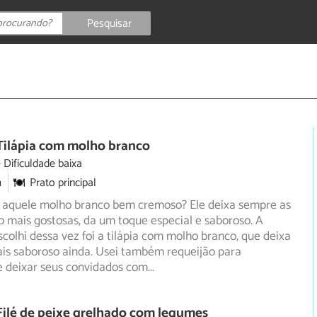
Pesquisar
Tilápia com molho branco
Dificuldade baixa
m
Prato principal
 aquele molho branco bem cremoso? Ele deixa sempre as
o mais gostosas, da um toque especial e saboroso. A
colhi dessa vez foi a tilápia com molho branco, que deixa
ais saboroso ainda. Usei também requeijão para
e deixar seus convidados com
...
Filé de peixe grelhado com legumes