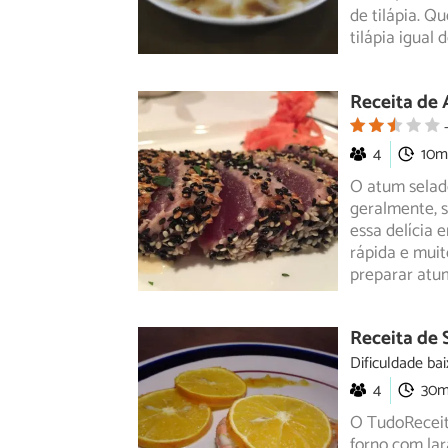
de tilápia. Q
tilápia igual 
Receita de
4
10m
O atum selad
geralmente, s
essa
delícia 
rápida e muit
preparar atu
Receita de 
Dificuldade bai
4
30
O TudoReceit
forno com lar