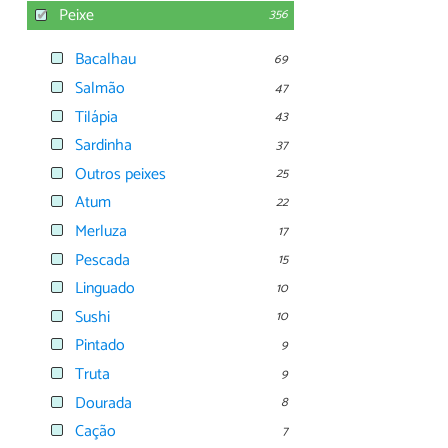
Peixe
356
Bacalhau
69
Salmão
47
Tilápia
43
Sardinha
37
Outros peixes
25
Atum
22
Merluza
17
Pescada
15
Linguado
10
Sushi
10
Pintado
9
Truta
9
Dourada
8
Cação
7