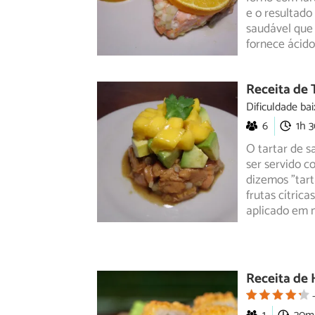
e o resultado
saudável que
fornece ácid
Receita de
Dificuldade bai
6
1h 
O tartar de 
ser servido 
dizemos "tart
frutas cítric
aplicado em m
Receita de 