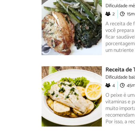
Dificuldade mé
2
15m
A receita de 
você prepara
ficar
saudável
porcentagem 
um nutriente
Receita de 
Dificuldade bai
4
45
O peixe é uma
vitaminas e 
muito import
recomendam c
Por isso, a re