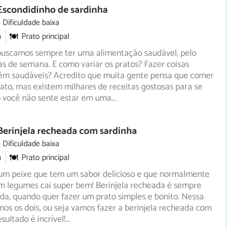
Escondidinho de sardinha
Dificuldade baixa
m
Prato principal
buscamos sempre ter uma alimentação saudável, pelo
s de semana. E como variar os pratos? Fazer coisas
rém
saudáveis? Acredito que muita gente pensa que comer
ato, mas existem milhares de receitas gostosas para se
o você não sente estar em uma
...
Berinjela recheada com sardinha
Dificuldade baixa
m
Prato principal
 um peixe que tem um sabor delicioso e que normalmente
m legumes cai super bem! Berinjela recheada é sempre
da, quando quer fazer um prato simples e bonito. Nessa
mos os dois, ou seja vamos fazer a berinjela recheada com
sultado é incrível!
...