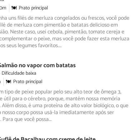
30m
Prato principal
ha uns filés de merluza congelados ou frescos, você pode
filé de merluza com pimentão e batatas delicioso em
ião. Neste caso, usei cebola, pimentão, tomate cereja e
 complementar o peixe, mas você pode fazer esta merluza
os seus legumes favoritos.
...
 Salmão no vapor com batatas
Dificuldade baixa
m
Prato principal
 tipo de peixe popular pelo seu alto teor de ômega 3,
e útil para o cérebro, porque, mantém nossa memória
. Além disso, é uma proteína de alto valor biológico, o que
o nosso corpo possa usá-la imediatamente após ser
. Para que você possa
...
Suflê de Bacalhau com creme de leite