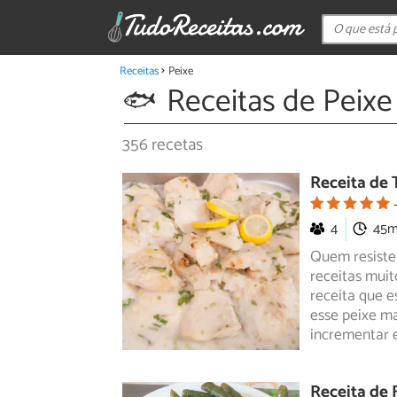
Receitas
Peixe
Receitas de Peixe
356 recetas
Receita de 
4
45
Quem resiste
receitas muit
receita que
es
esse peixe m
incrementar 
Receita de 