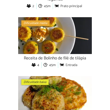
2
45m
Prato principal
Dificuldade média
Receita de Bolinho de filé de tilápia
4
45m
Entrada
Dificuldade baixa