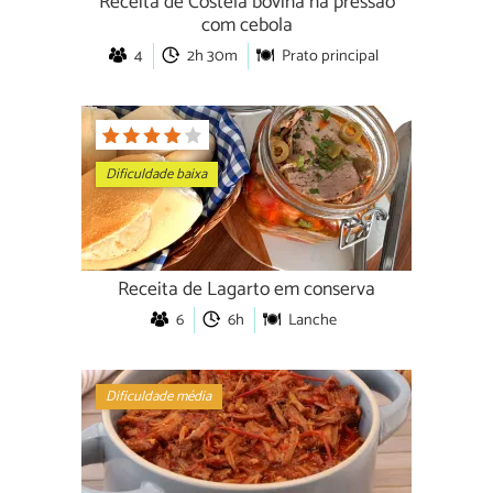
Receita de Costela bovina na pressão
com cebola
4
2h 30m
Prato principal
Dificuldade baixa
Receita de Lagarto em conserva
6
6h
Lanche
Dificuldade média