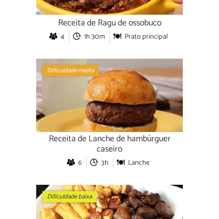
Receita de Ragu de ossobuco
4
1h 30m
Prato principal
Dificuldade média
Receita de Lanche de hambúrguer
caseiro
6
3h
Lanche
Dificuldade baixa