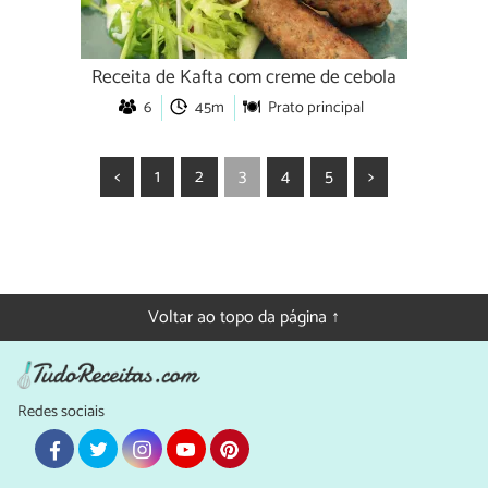
Receita de Kafta com creme de cebola
6
45m
Prato principal
<
1
2
3
4
5
>
Voltar ao topo da página ↑
Redes sociais