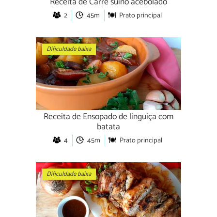
Receita de Carré suíno acebolado
2
45m
Prato principal
Dificuldade baixa
Receita de Ensopado de linguiça com
batata
4
45m
Prato principal
Dificuldade baixa